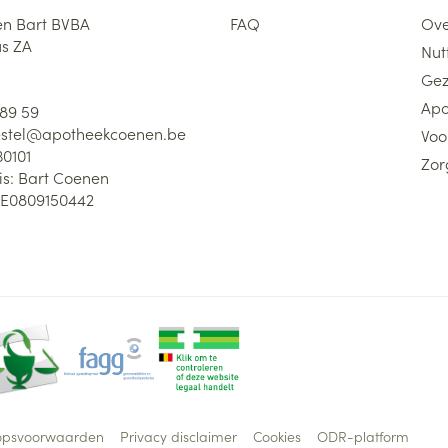
n Bart BVBA
FAQ
Ove
us ZA
Nutt
Gez
Apo
 89 59
stel@
apotheekcoenen.be
Voo
30101
Zor
is:
Bart Coenen
E0809150442
opsvoorwaarden
Privacy disclaimer
Cookies
ODR-platform