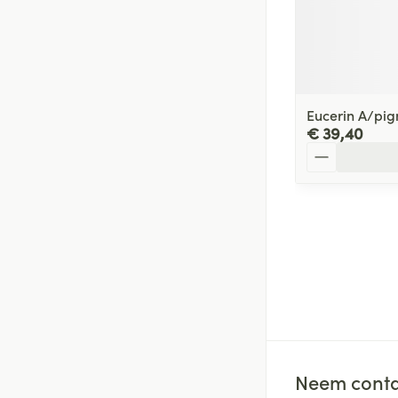
Eucerin A/pi
€ 39,40
Aantal
Neem conta