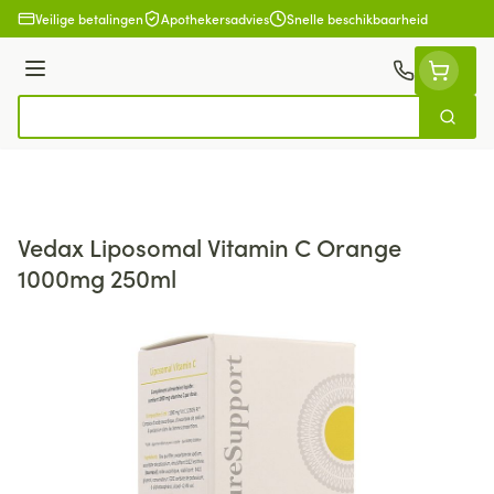
Ga naar de inhoud
Veilige betalingen
Apothekersadvies
Snelle beschikbaarheid
Menu
Zoek
Product, merk, categorie...
Vedax Liposomal Vitamin C Orange
1000mg 250ml