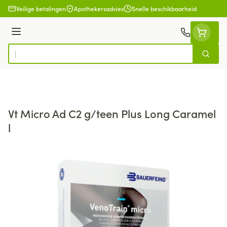
Ga naar de inhoud
Veilige betalingen
Apothekersadvies
Snelle beschikbaarheid
Menu
Zoek
Product, merk, categorie...
Vt Micro Ad C2 g/teen Plus Long Caramel
l