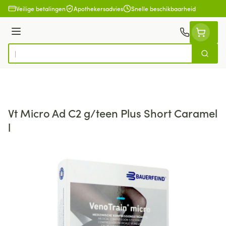
Ga naar de inhoud
Veilige betalingen
Apothekersadvies
Snelle beschikbaarheid
Menu
Zoek
Product, merk, categorie...
Vt Micro Ad C2 g/teen Plus Short Caramel
l