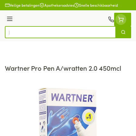
Ga naar de inhoud
Veilige betalingen
Apothekersadvies
Snelle beschikbaarheid
Menu
Zoek
Product, merk, categorie...
Wartner Pro Pen A/wratten 2.0 450mcl