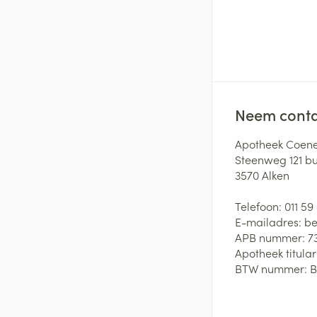
Neem conta
Apotheek Coene
Steenweg 121 b
3570
Alken
Telefoon:
011 59
E-mailadres:
be
APB nummer:
7
Apotheek titular
BTW nummer:
B