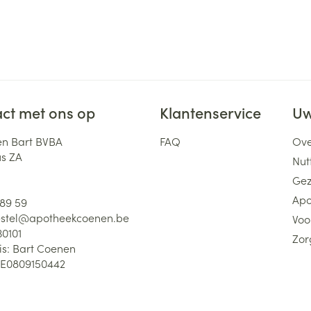
ct met ons op
Klantenservice
Uw
n Bart BVBA
FAQ
Ove
us ZA
Nutt
Gez
Apo
 89 59
stel@
apotheekcoenen.be
Voo
30101
Zor
is:
Bart Coenen
E0809150442