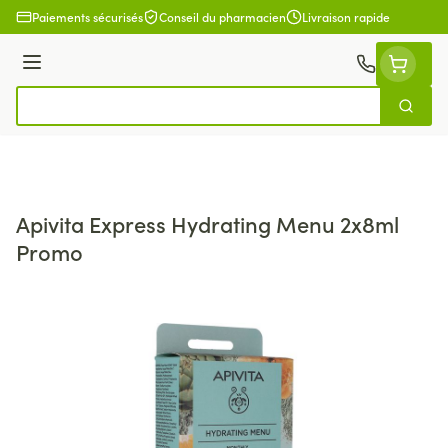
Aller au contenu
Paiements sécurisés
Conseil du pharmacien
Livraison rapide
Menu
Cherch
Rechercher
Apivita Express Hydrating Menu 2x8ml
Promo