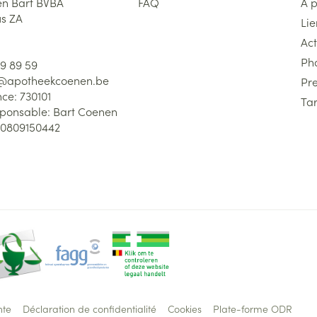
n Bart BVBA
FAQ
A 
us ZA
Lie
Act
Ph
59 89 59
l@
apotheekcoenen.be
Pre
nce:
730101
Tar
sponsable:
Bart Coenen
0809150442
nte
Déclaration de confidentialité
Cookies
Plate-forme ODR