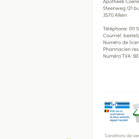
Apotheek Coene
Steenweg 121 b
3570
Alken
Téléphone:
011 
Courriel:
beste
Numéro de lice
Pharmacien re
Numéro TVA:
BE
Conditions de ve