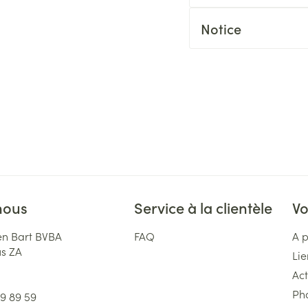
Notice
nous
Service à la clientèle
Vo
n Bart BVBA
FAQ
A 
us ZA
Lie
Act
Ph
59 89 59