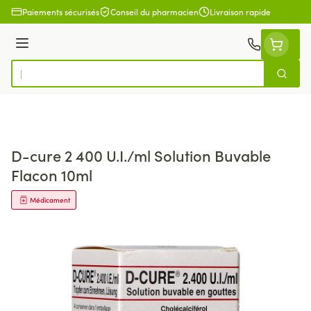
Aller au contenu
Paiements sécurisés
Conseil du pharmacien
Livraison rapide
Menu
Cherch
Rechercher
D-cure 2 400 U.I./ml Solution Buvable
Flacon 10ml
Médicament