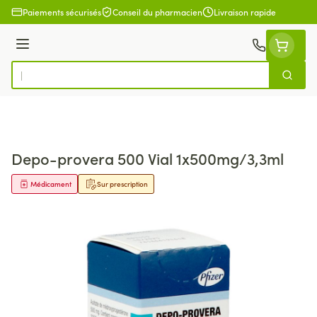
Aller au contenu
Paiements sécurisés
Conseil du pharmacien
Livraison rapide
Menu
Cherch
Rechercher
Depo-provera 500 Vial 1x500mg/3,3ml
Médicament
Sur prescription