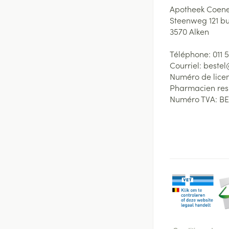
Apotheek Coene
Steenweg 121 b
3570
Alken
Téléphone:
011 
Courriel:
beste
Numéro de lice
Pharmacien re
Numéro TVA:
BE