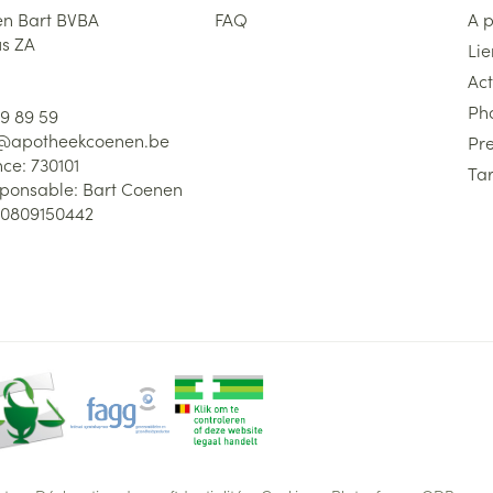
n Bart BVBA
FAQ
A 
us ZA
Lie
Act
Ph
59 89 59
l@
apotheekcoenen.be
Pre
nce:
730101
Tar
sponsable:
Bart Coenen
0809150442