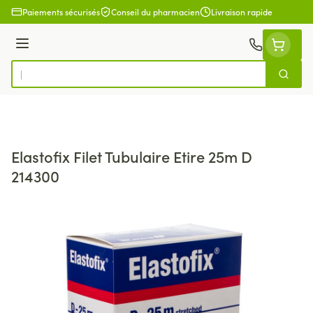
Aller au contenu
Paiements sécurisés
Conseil du pharmacien
Livraison rapide
Menu
Cherch
Rechercher
Elastofix Filet Tubulaire Etire 25m D
214300