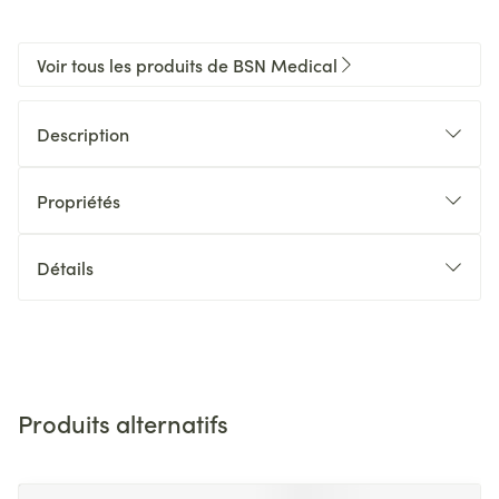
Voir tous les produits de BSN Medical
Description
Propriétés
Détails
Produits alternatifs
Il est possible de naviguer entre les éléments du carrousel 
Appuyer sur pour sauter le carrousel
Appuyez sur cette touche pour accéder à la navigation en 