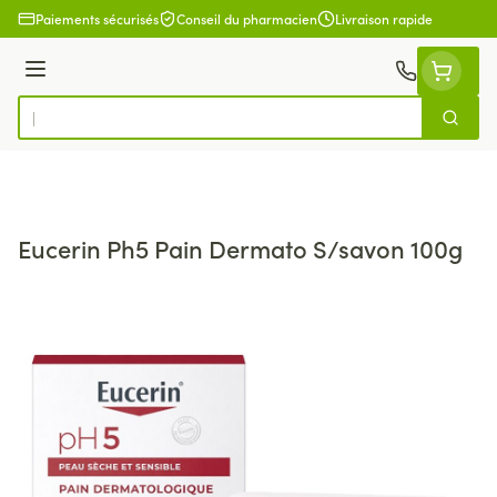
Aller au contenu
Paiements sécurisés
Conseil du pharmacien
Livraison rapide
Menu
Cherch
Rechercher
Eucerin Ph5 Pain Dermato S/savon 100g