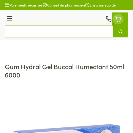
Aller au contenu
Paiements sécurisés
Conseil du pharmacien
Livraison rapide
Menu
Cherch
Rechercher
Gum Hydral Gel Buccal Humectant 50ml
6000