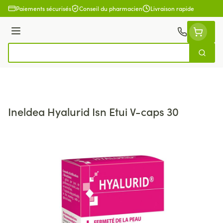
Aller au contenu
Paiements sécurisés
Conseil du pharmacien
Livraison rapide
Menu
Cherch
Rechercher
Ineldea Hyalurid Isn Etui V-caps 30