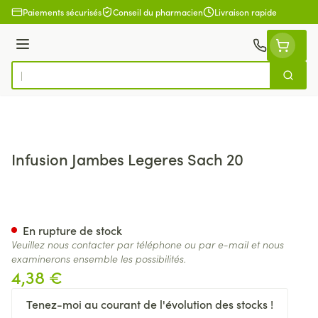
Aller au contenu
Paiements sécurisés
Conseil du pharmacien
Livraison rapide
Menu
Cherch
Rechercher
Infusion Jambes Legeres Sach 20
Infusion Jambes Legeres Sach
En rupture de stock
Veuillez nous contacter par téléphone ou par e-mail et nous
examinerons ensemble les possibilités.
4,38 €
Tenez-moi au courant de l'évolution des stocks !