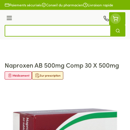
Aller au contenu
Paiements sécurisés
Conseil du pharmacien
Livraison rapide
Menu
Cherch
Rechercher
Naproxen AB 500mg Comp 30 X 500mg
Médicament
Sur prescription