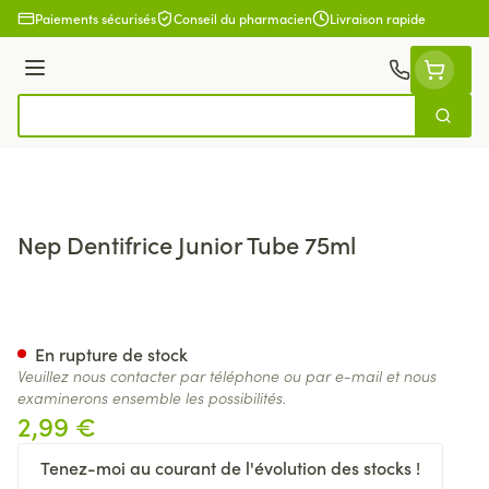
Aller au contenu
Paiements sécurisés
Conseil du pharmacien
Livraison rapide
Menu
Cherch
Rechercher
Nep Dentifrice Junior Tube 75ml
Nep Dentifrice Junior Tube 75
En rupture de stock
Veuillez nous contacter par téléphone ou par e-mail et nous
examinerons ensemble les possibilités.
2,99 €
Tenez-moi au courant de l'évolution des stocks !