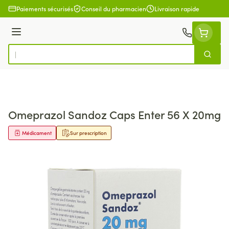
Aller au contenu
Paiements sécurisés
Conseil du pharmacien
Livraison rapide
Menu
Cherch
Rechercher
Omeprazol Sandoz Caps Enter 56 X 20mg
Médicament
Sur prescription