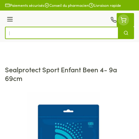
Aller au contenu
Paiements sécurisés
Conseil du pharmacien
Livraison rapide
Menu
Cherch
Rechercher
Sealprotect Sport Enfant Been 4- 9a
69cm