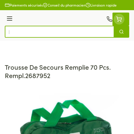
Aller au contenu
Paiements sécurisés
Conseil du pharmacien
Livraison rapide
Menu
Cherch
Rechercher
Trousse De Secours Remplie 70 Pcs.
Rempl.2687952