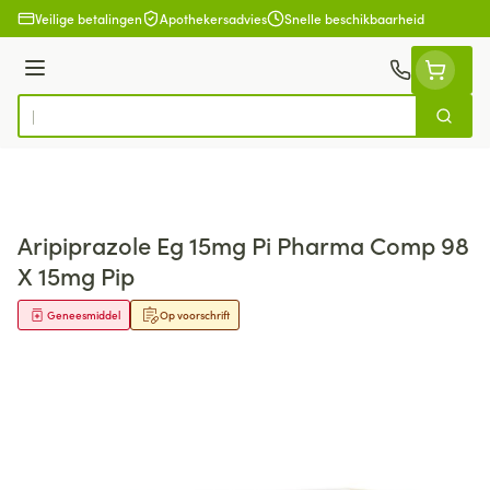
Ga naar de inhoud
Veilige betalingen
Apothekersadvies
Snelle beschikbaarheid
Menu
Zoek
Product, merk, categorie...
Aripiprazole Eg 15mg Pi Pharma Comp 98
X 15mg Pip
Geneesmiddel
Op voorschrift