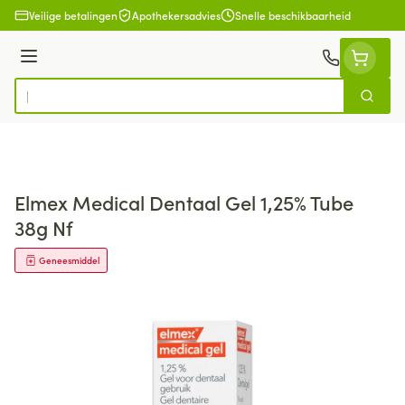
Ga naar de inhoud
Veilige betalingen
Apothekersadvies
Snelle beschikbaarheid
Menu
Zoek
Product, merk, categorie...
Elmex Medical Dentaal Gel 1,25% Tube
38g Nf
Geneesmiddel