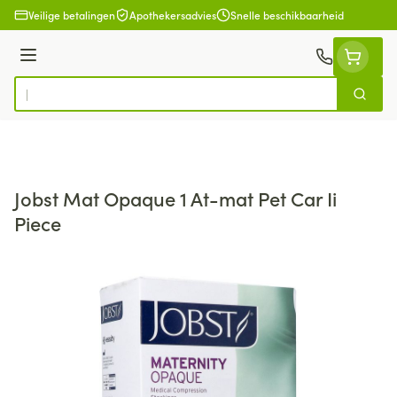
Ga naar de inhoud
Veilige betalingen
Apothekersadvies
Snelle beschikbaarheid
Menu
Zoek
Product, merk, categorie...
Jobst Mat Opaque 1 At-mat Pet Car Ii
Piece