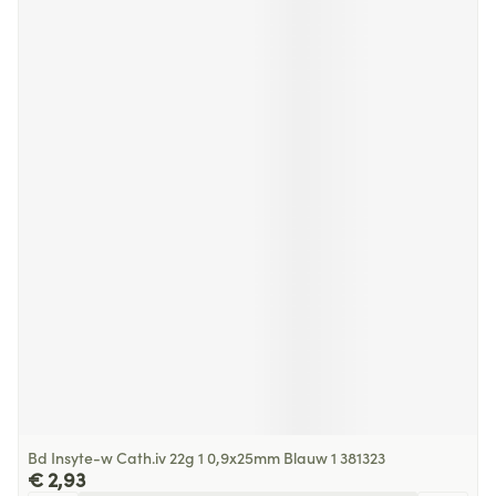
Bd Insyte-w Cath.iv 22g 1 0,9x25mm Blauw 1 381323
€ 2,93