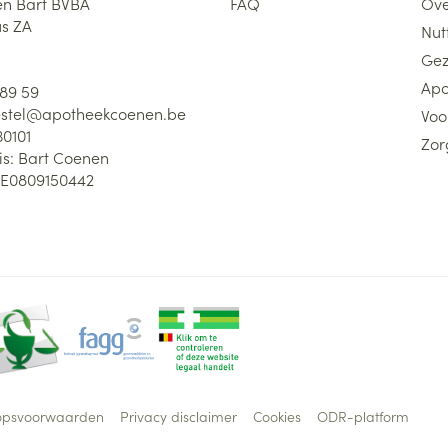
n Bart BVBA
FAQ
Ove
us ZA
Nutt
Gez
Apo
 89 59
stel@
apotheekcoenen.be
Voo
30101
Zor
is:
Bart Coenen
E0809150442
opsvoorwaarden
Privacy disclaimer
Cookies
ODR-platform