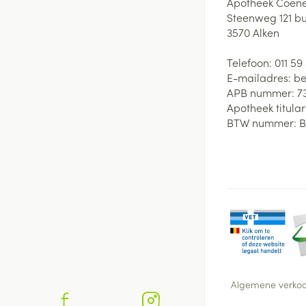
Apotheek Coene
Steenweg 121 b
3570
Alken
Telefoon:
011 59
E-mailadres:
be
APB nummer:
7
Apotheek titular
BTW nummer:
B
Algemene verko