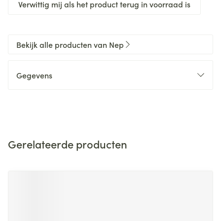
Verwittig mij als het product terug in voorraad is
Bekijk alle producten van Nep
Gegevens
Gerelateerde producten
Navigeren door de elementen van de carrousel is mogelijk m
Druk om carrousel over te slaan
Druk op om naar carrouselnavigatie te gaan