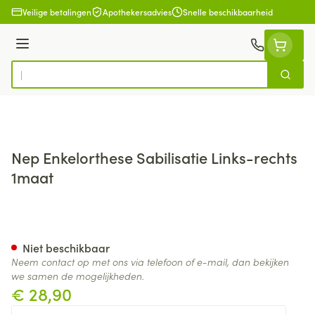
Ga naar de inhoud
Veilige betalingen
Apothekersadvies
Snelle beschikbaarheid
Menu
Zoek
Product, merk, categorie...
Nep Enkelorthese Sabilisatie Links-rechts
1maat
Nep Enkelorthese Sabilisatie 
Niet beschikbaar
Neem contact op met ons via telefoon of e-mail, dan bekijken
we samen de mogelijkheden.
€ 28,90