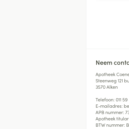
Neem conta
Apotheek Coene
Steenweg 121 b
3570
Alken
Telefoon:
011 59
E-mailadres:
be
APB nummer:
7
Apotheek titular
BTW nummer:
B