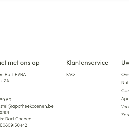
ct met ons op
Klantenservice
Uw
n Bart BVBA
FAQ
Ove
us ZA
Nutt
Gez
Apo
 89 59
stel@
apotheekcoenen.be
Voo
30101
Zor
is:
Bart Coenen
E0809150442