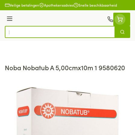
Ga naar de inhoud
Veilige betalingen
Apothekersadvies
Snelle beschikbaarheid
Menu
Zoek
Product, merk, categorie...
Noba Nobatub A 5,00cmx10m 1 9580620