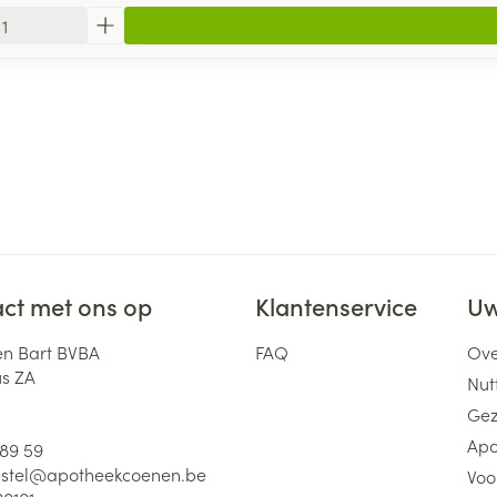
ct met ons op
Klantenservice
Uw
n Bart BVBA
FAQ
Ove
us ZA
Nutt
Gez
Apo
 89 59
stel@
apotheekcoenen.be
Voo