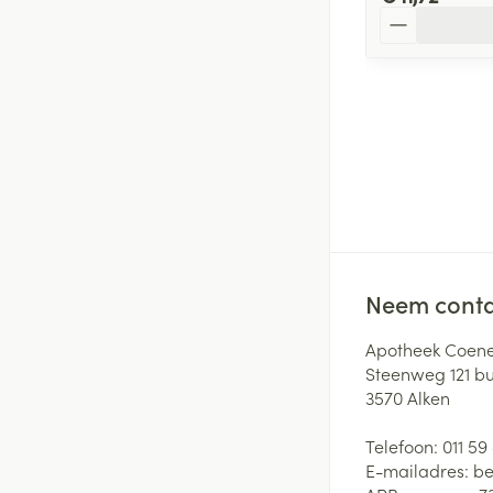
Aantal
Neem conta
Apotheek Coene
Steenweg 121 b
3570
Alken
Telefoon:
011 59
E-mailadres:
be