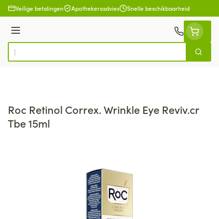
Ga naar de inhoud
Veilige betalingen
Apothekersadvies
Snelle beschikbaarheid
Menu
Zoek
Product, merk, categorie...
Roc Retinol Correx. Wrinkle Eye Reviv.cr
Tbe 15ml