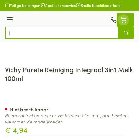
Ga naar de inhoud
Veilige betalingen
Apothekersadvies
Snelle beschikbaarheid
Menu
Zoek
Product, merk, categorie...
Vichy Purete Reiniging Integraal 3in1 Melk
100ml
Vichy Purete Reiniging Integr
Niet beschikbaar
Neem contact op met ons via telefoon of e-mail, dan bekijken
we samen de mogelijkheden.
€ 4,94