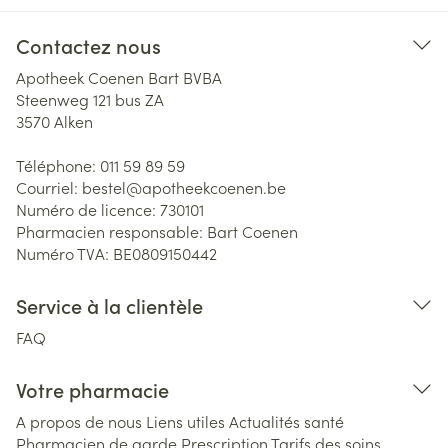
Contactez nous
Apotheek Coenen Bart BVBA
Steenweg 121 bus ZA
3570
Alken
Téléphone:
011 59 89 59
Courriel:
bestel@
apotheekcoenen.be
Numéro de licence:
730101
Pharmacien responsable:
Bart Coenen
Numéro TVA:
BE0809150442
Service à la clientèle
FAQ
Votre pharmacie
A propos de nous
Liens utiles
Actualités santé
Pharmacien de garde
Prescription
Tarifs des soins