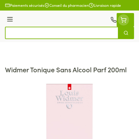
Aller au contenu
Paiements sécurisés
Conseil du pharmacien
Livraison rapide
Menu
Cherch
Rechercher
Widmer Tonique Sans Alcool Parf 200ml